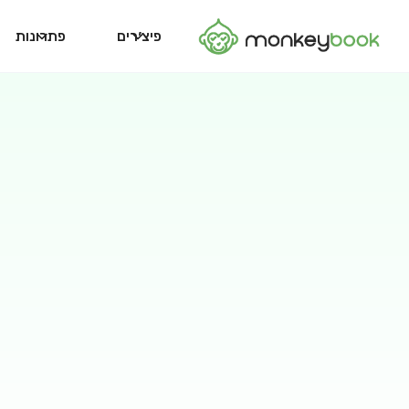
פיצ׳רים
פתרונות