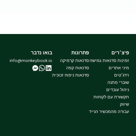
פיצ׳רים
פתרונות
בואו נדבר
זמינות סדנאות גמישה
סדנאות קרמיקה
info@monkeybook.io
מיני אתרים
סדנאות קפה
וידג׳טים
סדנאות ניפוח זכוכית
שוברי מתנה
ניהול עובדים
תקשורת עם לקוחות
שיווק
עבודה מהמכשיר הנייד